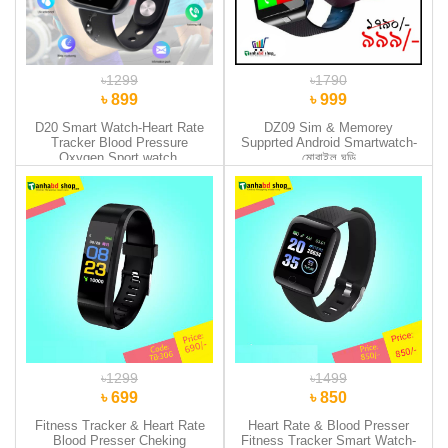
৳1299
৳1790
৳ 899
৳ 999
D20 Smart Watch-Heart Rate
DZ09 Sim & Memorey
Tracker Blood Pressure
Supprted Android Smartwatch-
Oxygen Sport watch.
মোবাইল ঘড়ি
৳1299
৳1499
৳ 699
৳ 850
Fitness Tracker & Heart Rate
Heart Rate & Blood Presser
Blood Presser Cheking
Fitness Tracker Smart Watch-