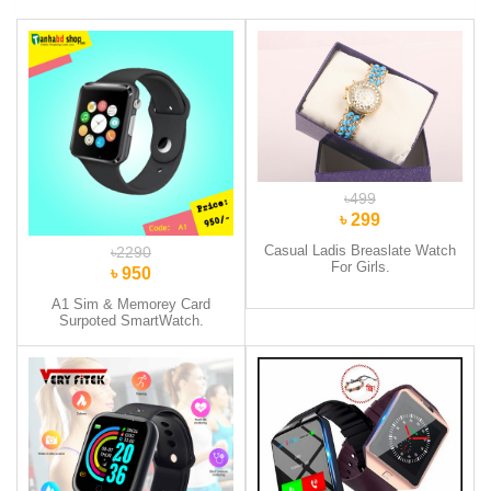
৳499
৳ 299
Casual Ladis Breaslate Watch
৳2290
For Girls.
৳ 950
A1 Sim & Memorey Card
Surpoted SmartWatch.