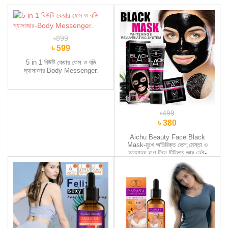
৳899
৳ 599
5 in 1 বিউটি কেয়ার ফেস ও বডি
ম্যাসাজার-Body Messenger.
৳499
৳ 380
Aichu Beauty Face Black
Mask-মুখে অতিরিক্ত তেল,মেস্তা ও
অন্যান্য দাগ নিয়ে চিন্তিত,আর নেই-
UAE.