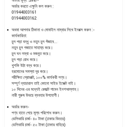
অফার মূল্য :599/-
অর্ডার করতে এক্ষুনি কল করুন :
01944003161
01944003162
অথবা আপনার ঠিকানা ও মোবাইল নাম্বার লিখে ইনবক্স করুন :-
কার্যকারিতা:
চুল পড়া বন্ধু ও নতুন চুল গঁজাবে….
নতুন চুল গজাতে সাহায্য করে।
চুল ঘন লম্বা ও মজবুত করে।
চুল পড়া রোধ করে।
খুশকি উঠা বন্ধ করে।
হরমোনের সমস্যা দূর করে।
পরীক্ষিত প্রোডাক্ট, ১০০% কার্যকরী পণ্য।
সম্পূর্ণ ন্যাচারাল তাই কোনো সাইড ইফেক্ট নাই।
১০ দিনের এর মধ্যেই রেজাল্ট পাবেন ইনশআল্লাহ।
নারী পুরুষ উভয়ে ব্যবহার উপযোগী।
অর্ডার করুন-
পণ্য হাতে পেয়ে মূল্য পরিশোধ করুন।
ডেলিভারি চার্জ- ৪০ টাকা (ঢাকার ভিতরে)
ডেলিভারি চার্জ- ৫০ টাকা (ঢাকার বাহিরে)